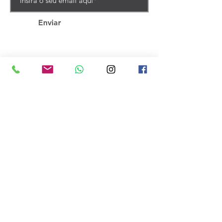
Enviar
VISUAL MÓVEIS
Rua Augusto Catafesta, 300 |
São Marcos/RS
Bairro Centro | CEP
95190-000
3291-2000
(54)
atendimento@visualmoveis.com.br
ACOMPANHE-NOS