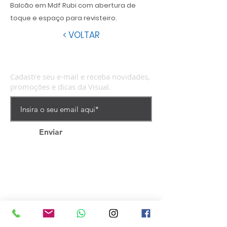
Balcão em Mdf Rubi com abertura de
toque e espaço para revisteiro.
< VOLTAR
Cadastre seu e-mail e receba novidades,
promoções e dicas da Visual.
Enviar
VISUAL MÓVEIS
Rua Augusto Catafesta, 300 |
São Marcos/RS