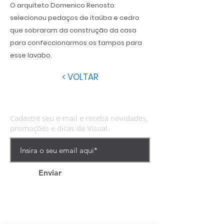
O arquiteto Domenico Renosto
selecionou pedaços de itaúba e cedro
que sobraram da construção da casa
para confeccionarmos os tampos para
esse lavabo.
< VOLTAR
Cadastre seu e-mail e receba novidades,
promoções e dicas da Visual.
Enviar